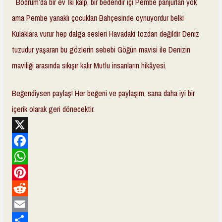
Bodrum’da bir ev İki kalp, bir bedendir içi Pembe panjurları yok
ama Pembe yanaklı çocukları Bahçesinde oynuyordur belki
Kulaklara vurur hep dalga sesleri Havadaki tozdan değildir Deniz
tuzudur yaşaran bu gözlerin sebebi Göğün mavisi ile Denizin
maviliği arasında sıkışır kalır Mutlu insanların hikâyesi.
Beğendiysen paylaş! Her beğeni ve paylaşım, sana daha iyi bir
içerik olarak geri dönecektir.
X
F
a
W
c
h
P
e
a
i
R
b
t
n
e
E