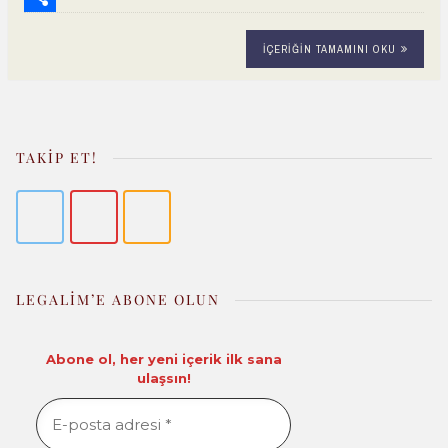
o
s
t
d
m
S
İÇERIĞIN TAMAMINI OKU
o
A
e
d
a
h
k
p
r
i
i
a
p
e
t
l
r
s
e
TAKIP ET!
t
LEGALIM’E ABONE OLUN
Abone ol, her yeni içerik ilk sana
ulaşsın!