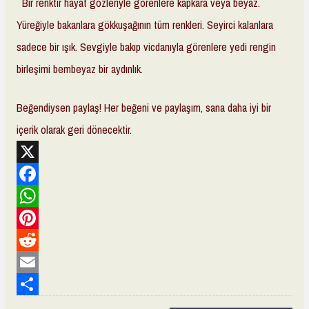
Bir renktir hayat gözleriyle görenlere kapkara veya beyaz.
Yüreğiyle bakanlara gökkuşağının tüm renkleri. Seyirci kalanlara
sadece bir ışık. Sevgiyle bakıp vicdanıyla görenlere yedi rengin
birleşimi bembeyaz bir aydınlık.
Beğendiysen paylaş! Her beğeni ve paylaşım, sana daha iyi bir
içerik olarak geri dönecektir.
X
F
a
W
c
h
P
e
a
i
R
b
t
n
e
E
o
s
t
d
m
S