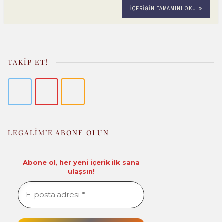
İÇERIĞIN TAMAMINI OKU
o
A
e
d
a
h
k
p
r
i
i
a
p
e
t
l
r
s
e
TAKIP ET!
t
LEGALIM’E ABONE OLUN
Abone ol, her yeni içerik ilk sana
ulaşsın!